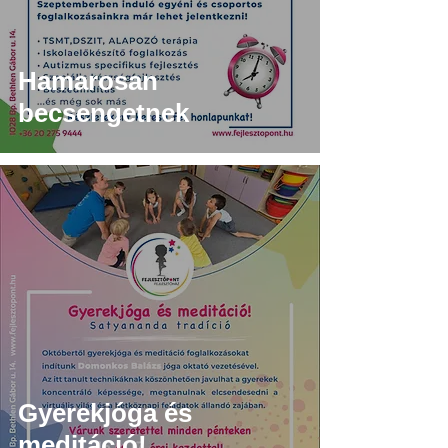
Hamarosan
becsengetnek
Gyerekjóga és
meditáció!