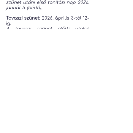
szünet utáni első tanítási nap 2026.
január 5. (hétfő).
Tavaszi szünet:
2026. április 3-tól 12-
ig.
A tavaszi szünet előtti utolsó
tanítási nap 2026. április 2.
(csütörtök), a szünet utáni első
tanítási nap április 13. (hétfő).
Tanév utolsó napja:
2026. június 19.
(péntek).
A nyári hónapokban táboroztatunk
és felméréseket végzünk, ami
alapján van lehetőség jelentkezni a
szeptemberben induló
fejlesztésekre.
Fejlesztőpont Fejlesztőház
fejlesztopont@fejlesztopont.hu