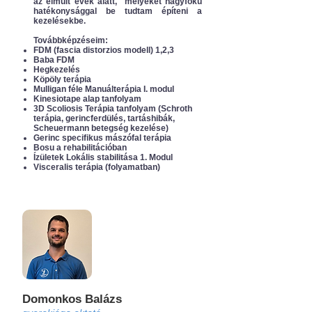
az elmúlt évek alatt, melyeket nagyfokú
hatékonysággal be tudtam építeni a
kezelésekbe.
Továbbképzéseim:
FDM (fascia distorzios modell) 1,2,3
Baba FDM
Hegkezelés
Köpöly terápia
Mulligan féle Manuálterápia I. modul
Kinesiotape alap tanfolyam
3D Scoliosis Terápia tanfolyam (Schroth
terápia, gerincferdülés, tartáshibák,
Scheuermann betegség kezelése)
Gerinc specifikus mászófal terápia
Bosu a rehabilitációban
Ízületek Lokális stabilitása 1. Modul
Visceralis terápia (folyamatban)
Domonkos Balázs