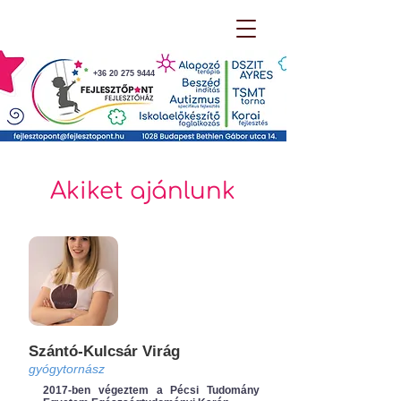
+36 20 275 9444
Akiket ajánlunk
Szántó-Kulcsár Virág
gyógytornász
2017-ben végeztem a Pécsi Tudomány