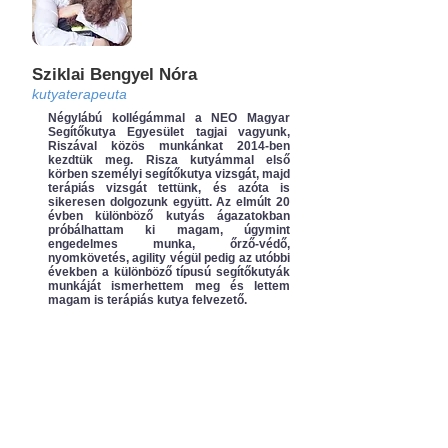
Sziklai Bengyel Nóra
kutyaterapeuta
Négylábú kollégámmal a NEO Magyar
Segítőkutya Egyesület tagjai vagyunk,
Riszával közös munkánkat 2014-ben
kezdtük meg. Risza kutyámmal első
körben személyi segítőkutya vizsgát, majd
terápiás vizsgát tettünk, és azóta is
sikeresen dolgozunk együtt. Az elmúlt 20
évben különböző kutyás ágazatokban
próbálhattam ki magam, úgymint
engedelmes munka, őrző-védő,
nyomkövetés, agility végül pedig az utóbbi
években a különböző típusú segítőkutyák
munkáját ismerhettem meg és lettem
magam is terápiás kutya felvezető.