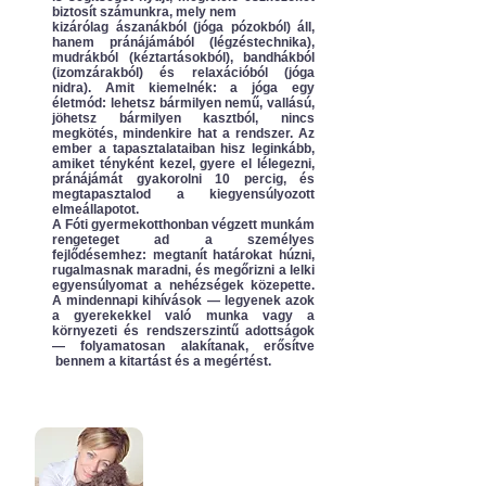
biztosít számunkra, mely nem
kizárólag ászanákból (jóga pózokból) áll,
hanem pránájámából (légzéstechnika),
mudrákból (kéztartásokból), bandhákból
(izomzárakból) és relaxációból (jóga
nidra). Amit kiemelnék: a jóga egy
életmód: lehetsz bármilyen nemű, vallású,
jöhetsz bármilyen kasztból, nincs
megkötés, mindenkire hat a rendszer. Az
ember a tapasztalataiban hisz leginkább,
amiket tényként kezel, gyere el lélegezni,
pránájámát gyakorolni 10 percig, és
megtapasztalod a kiegyensúlyozott
elmeállapotot.
A Fóti gyermekotthonban végzett munkám
rengeteget ad a személyes
fejlődésemhez: megtanít határokat húzni,
rugalmasnak maradni, és megőrizni a lelki
egyensúlyomat a nehézségek közepette.
A mindennapi kihívások — legyenek azok
a gyerekekkel való munka vagy a
környezeti és rendszerszintű adottságok
— folyamatosan alakítanak, erősítve
bennem a kitartást és a megértést.