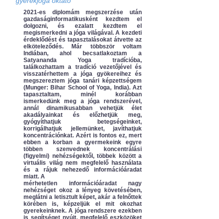
gyerekjóga oktató
2021-es diplomám megszerzése után
gazdaságinformatikusként kezdtem el
dolgozni, és ezalatt kezdtem el
megismerkedni a jóga világával. A kezdeti
érdeklődést és tapasztalásokat átvette az
elköteleződés. Már többször voltam
Indiában, ahol becsatlakoztam a
Satyananda Yoga tradícióba,
találkozhattam a tradíció vezetőjével és
visszatérhettem a jóga gyökereihez és
megszereztem jóga tanári képzettségem
(Munger: Bihar School of Yoga, India). Azt
tapasztaltam, minél korábban
ismerkedünk meg a jóga rendszerével,
annál dinamikusabban vehetjük élet
akadályainkat és előzhetjük meg,
gyógyíthatjuk betegségeinket,
korrigálhatjuk jellemünket, javíthatjuk
koncentrációnkat. Azért is fontos ez, mert
ebben a korban a gyermekeink egyre
többen szenvednek koncentrálási
(figyelmi) nehézségektől, többek között a
virtuális világ nem megfelelő használata
és a rájuk nehezedő információáradat
miatt. A
mérhetetlen információáradat nagy
nehézséget okoz a lényeg követésében,
meglátni a letisztult képet, akár a felnőttek
körében is, képzeljük el mit okozhat
gyerekeinknek. A jóga rendszere ezekben
is segítséget nyújt, megfelelő eszközöket