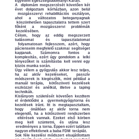
Egyetem Egészségtudományi Karán.
A diplomám megszerzését követően két
évet dolgoztam kórházban, azon belül
mozgásszervi rehabilitációs osztályon,
ahol a változatos beteganyagnak
köszönhetően tapasztalatra tettem szert
főként a mozgásszervi problémák
kezelésében.
Célom, hogy az eddig megszerzett
tudásomat és tapasztalatomat
folyamatosan fejlesszem, azért, hogy
pácienseim megfelelő szakmai segítséget
kapjanak. Számomra fontos a
komplexitás, ezért úgy gondolom a lelki
tényezőket is számításba kell venni egy
közös munka során.
Úgy vélem a gyógyulás akkor lesz teljes,
ha az aktív kezeléseket, passzív
módszerek is kiegészítik, mint például a
manuál terápia, kötőszöveti kezelések
eszközzel és anélkül, illetve a taping
technikák.
Kislányom születését követően kezdtem
el érdeklődni a gyermekgyógytorna és
kezelések iránt. Itt is megtapasztaltam,
hogy önállóan az aktív torna nem
elegendő, ha a kötőszöveti rendszerben
eltérések vannak. Ezeket első körben
meg kell szüntetni, és utána lesz
eredményes a torna. Éppen ezért találtam
nagyon effektívnek a baba FDM terápiát.
Sok féle kezelési módszert elsajátítottam