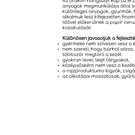
Az órákon hangsúlyt kap az érzé
anyagok megmunkálása által sok
különleges anyagok, gyurmák, 
alkalmuk lesz kifejezetten finom
Idővel előkerülnek a papír ceruz
kialakulását.
Különösen javasoljuk a fejleszté
gyermeke nem szívesen vesz a k
nem szereti, hogy bárhol sáros, 
többször megtörli a kezét
gyakran lever, leejt tárgyakat,
középsősként nem vesz a kezébe
a rajzproduktuma kígyók, csigá
az alkotásai maszatosak, gyűrö
Fejlesztőpont Fejlesztő
II. kerület Remetekertvá
1028 Budapest, Bethlen G