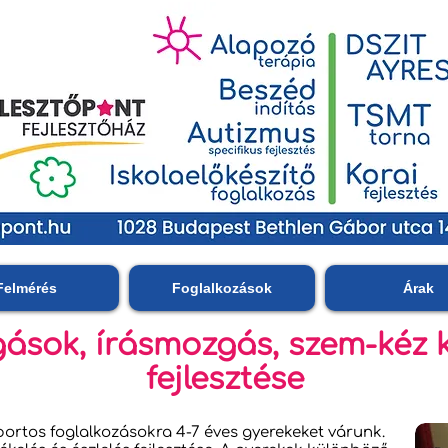
Felmérés
Foglalkozások
Árak
sok, írásmozgás, szem-kéz 
fejlesztése
portos foglalkozásokra 4-7 éves gyerekeket várunk.