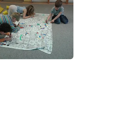
fejlesztopont@fejlesztopont.hu
+36-20-275-9444