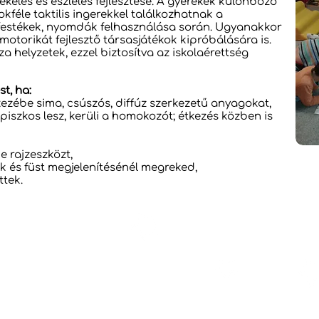
kelés és észlelés fejlesztése. A gyerekek különböző
féle taktilis ingerekkel találkozhatnak a
festékek, nyomdák felhasználása során. Ugyanakkor
motorikát fejlesztő társasjátékok kipróbálására is.
a helyzetek, ezzel biztosítva az iskolaérettség
st, ha:
ezébe sima, csúszós, diffúz szerkezetű anyagokat,
piszkos lesz, kerüli a homokozót; étkezés közben is
 rajzeszközt,
k és füst megjelenítésénél megreked,
ttek.
ház
ros, Budaliget, Máriaremete
ábor utca 14.