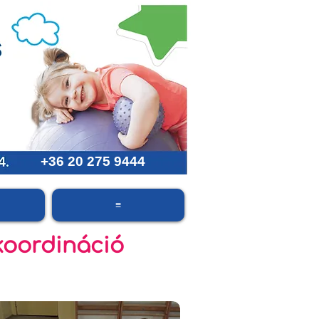
+36 20 275 9444
≡
koordináció