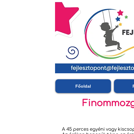
Főoldal
Finommozgá
A 45 perces egyéni vagy kiscso