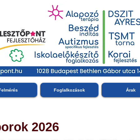
Felmérés
Foglalkozások
Árak
borok 2026